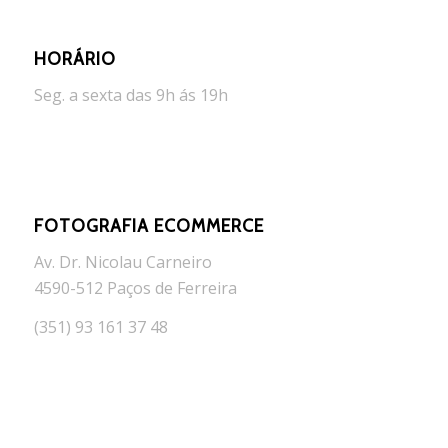
HORÁRIO
Seg. a sexta das 9h ás 19h
FOTOGRAFIA ECOMMERCE
Av. Dr. Nicolau Carneiro
4590-512 Paços de Ferreira
(351) 93 161 37 48