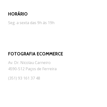
HORÁRIO
Seg. a sexta das 9h ás 19h
FOTOGRAFIA ECOMMERCE
Av. Dr. Nicolau Carneiro
4590-512 Paços de Ferreira
(351) 93 161 37 48