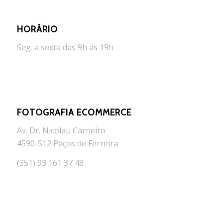
HORÁRIO
Seg. a sexta das 9h ás 19h
FOTOGRAFIA ECOMMERCE
Av. Dr. Nicolau Carneiro
4590-512 Paços de Ferreira
(351) 93 161 37 48