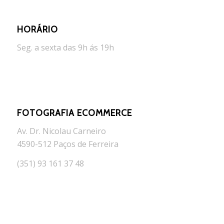
HORÁRIO
Seg. a sexta das 9h ás 19h
FOTOGRAFIA ECOMMERCE
Av. Dr. Nicolau Carneiro
4590-512 Paços de Ferreira
(351) 93 161 37 48