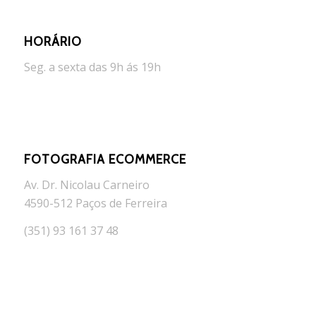
HORÁRIO
Seg. a sexta das 9h ás 19h
FOTOGRAFIA ECOMMERCE
Av. Dr. Nicolau Carneiro
4590-512 Paços de Ferreira
(351) 93 161 37 48