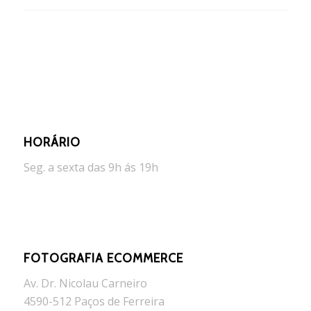
HORÁRIO
Seg. a sexta das 9h ás 19h
FOTOGRAFIA ECOMMERCE
Av. Dr. Nicolau Carneiro
4590-512 Paços de Ferreira