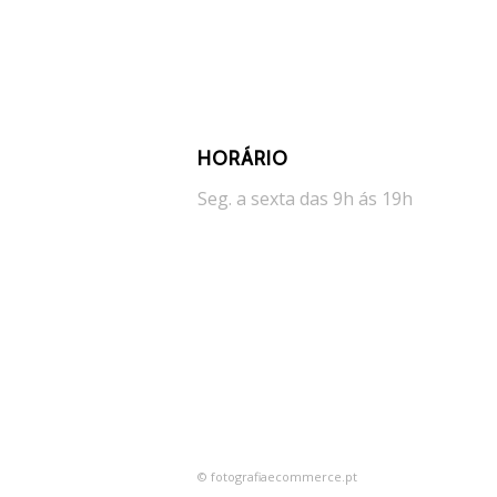
HORÁRIO
Seg. a sexta das 9h ás 19h
© fotografiaecommerce.pt