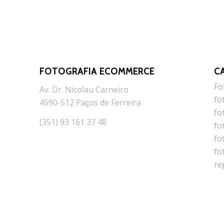
FOTOGRAFIA ECOMMERCE
C
Fo
Av. Dr. Nicolau Carneiro
fo
4590-512 Paços de Ferreira
fo
(351) 93 161 37 48
fo
fo
fo
re