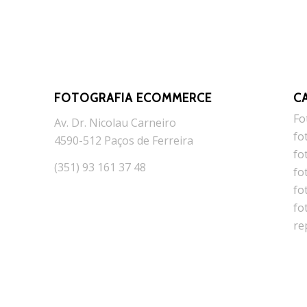
FOTOGRAFIA ECOMMERCE
C
Fo
Av. Dr. Nicolau Carneiro
fo
4590-512 Paços de Ferreira
fo
(351) 93 161 37 48
fo
fo
fo
re