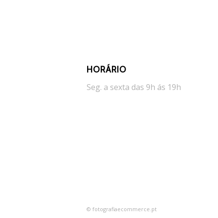
HORÁRIO
Seg. a sexta das 9h ás 19h
© fotografiaecommerce.pt