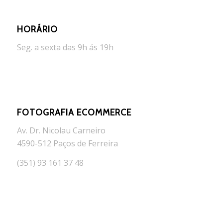
HORÁRIO
Seg. a sexta das 9h ás 19h
FOTOGRAFIA ECOMMERCE
Av. Dr. Nicolau Carneiro
4590-512 Paços de Ferreira
(351) 93 161 37 48