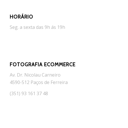
HORÁRIO
Seg. a sexta das 9h ás 19h
FOTOGRAFIA ECOMMERCE
Av. Dr. Nicolau Carneiro
4590-512 Paços de Ferreira
(351) 93 161 37 48