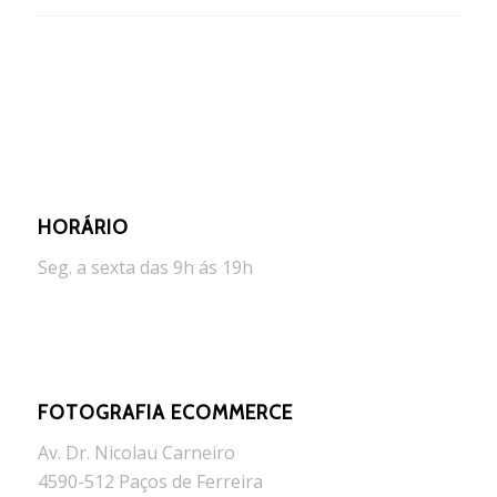
HORÁRIO
Seg. a sexta das 9h ás 19h
FOTOGRAFIA ECOMMERCE
Av. Dr. Nicolau Carneiro
4590-512 Paços de Ferreira