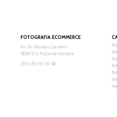
FOTOGRAFIA ECOMMERCE
C
Fo
Av. Dr. Nicolau Carneiro
fo
4590-512 Paços de Ferreira
fo
(351) 93 161 37 48
fo
fo
fo
re