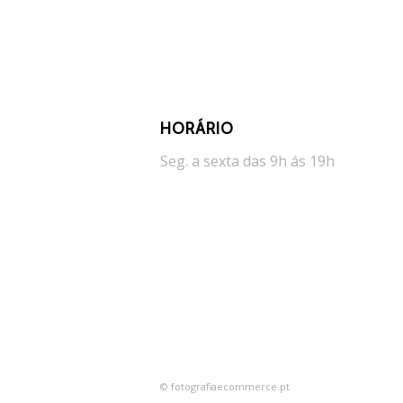
HORÁRIO
Seg. a sexta das 9h ás 19h
© fotografiaecommerce.pt