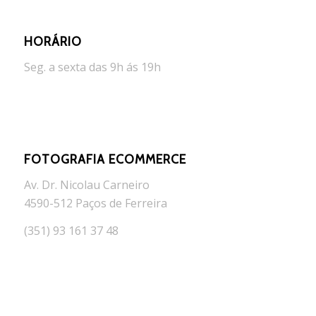
HORÁRIO
Seg. a sexta das 9h ás 19h
FOTOGRAFIA ECOMMERCE
Av. Dr. Nicolau Carneiro
4590-512 Paços de Ferreira
(351) 93 161 37 48