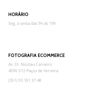
HORÁRIO
Seg. a sexta das 9h ás 19h
FOTOGRAFIA ECOMMERCE
Av. Dr. Nicolau Carneiro
4590-512 Paços de Ferreira
(351) 93 161 37 48