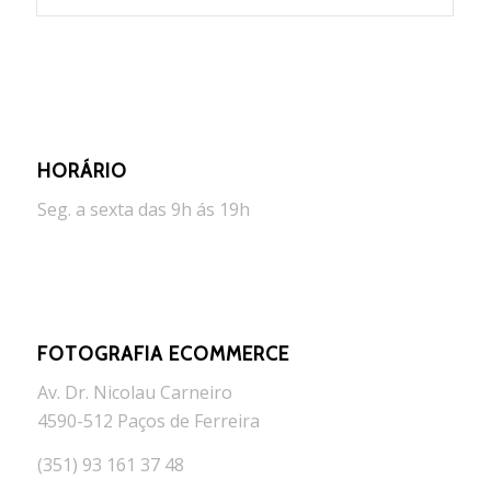
HORÁRIO
Seg. a sexta das 9h ás 19h
FOTOGRAFIA ECOMMERCE
Av. Dr. Nicolau Carneiro
4590-512 Paços de Ferreira
(351) 93 161 37 48