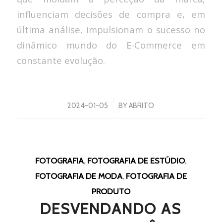
influenciam decisões de compra e, em
última análise, impulsionam o sucesso no
dinâmico mundo do E-Commerce em
constante evolução.
/
2024-01-05
BY
ABRITO
FOTOGRAFIA
,
FOTOGRAFIA DE ESTÚDIO
,
FOTOGRAFIA DE MODA
,
FOTOGRAFIA DE
PRODUTO
DESVENDANDO AS