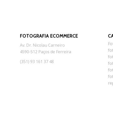
FOTOGRAFIA ECOMMERCE
C
Fo
Av. Dr. Nicolau Carneiro
fo
4590-512 Paços de Ferreira
fo
(351) 93 161 37 48
fo
fo
fo
re