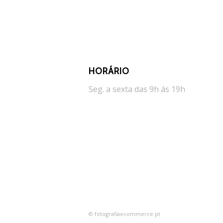
HORÁRIO
Seg. a sexta das 9h ás 19h
© fotografiaecommerce.pt