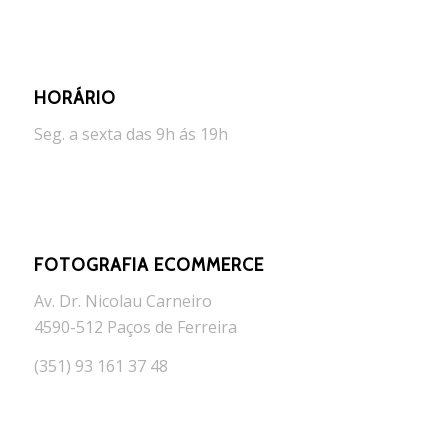
HORÁRIO
Seg. a sexta das 9h ás 19h
FOTOGRAFIA ECOMMERCE
Av. Dr. Nicolau Carneiro
4590-512 Paços de Ferreira
(351) 93 161 37 48