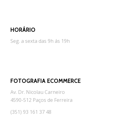
HORÁRIO
Seg. a sexta das 9h ás 19h
FOTOGRAFIA ECOMMERCE
Av. Dr. Nicolau Carneiro
4590-512 Paços de Ferreira
(351) 93 161 37 48