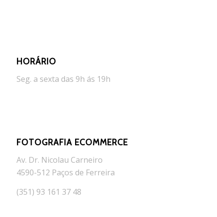
HORÁRIO
Seg. a sexta das 9h ás 19h
FOTOGRAFIA ECOMMERCE
Av. Dr. Nicolau Carneiro
4590-512 Paços de Ferreira
(351) 93 161 37 48