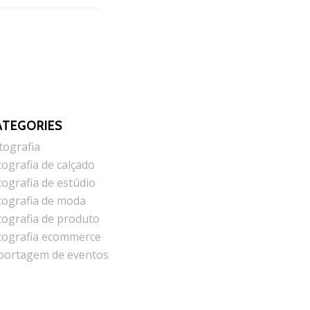
ATEGORIES
tografia
tografia de calçado
tografia de estúdio
tografia de moda
tografia de produto
tografia ecommerce
portagem de eventos