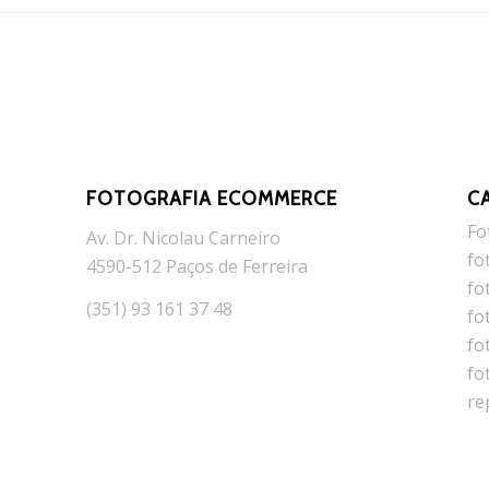
FOTOGRAFIA ECOMMERCE
C
Fo
Av. Dr. Nicolau Carneiro
fo
4590-512 Paços de Ferreira
fo
(351) 93 161 37 48
fo
fo
fo
re