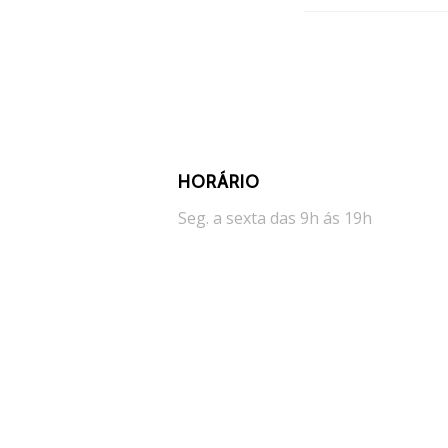
HORÁRIO
Seg. a sexta das 9h ás 19h